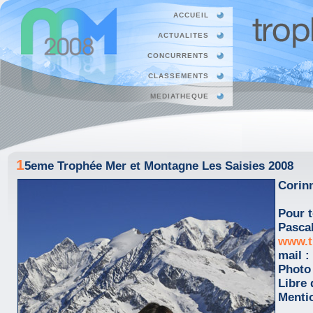
ACCUEIL
ACTUALITES
CONCURRENTS
CLASSEMENTS
MEDIATHEQUE
1
5eme Trophée Mer et Montagne Les Saisies 2008
Corinn
Pour t
Pasca
www.t
mail :
Photo
Libre 
Menti