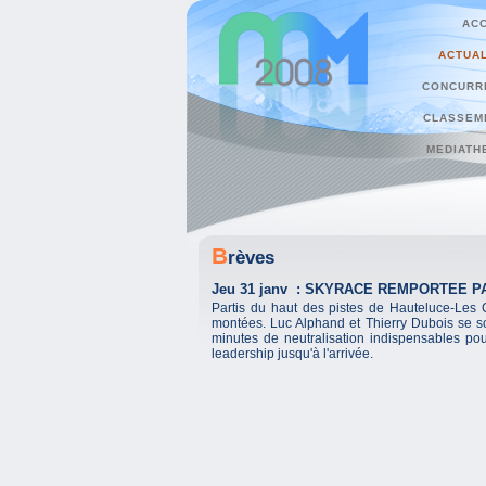
ACC
ACTUAL
CONCURR
CLASSEM
MEDIATH
B
rèves
Jeu 31 janv : SKYRACE REMPORTEE 
Partis du haut des pistes de Hauteluce-Les 
montées. Luc Alphand et Thierry Dubois se so
minutes de neutralisation indispensables pour
leadership jusqu'à l'arrivée.