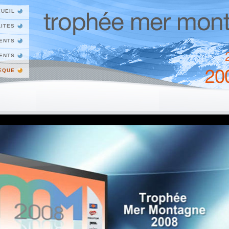
UEIL
ITES
ENTS
ENTS
EQUE