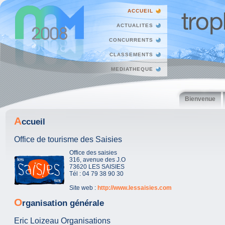
ACCUEIL
ACTUALITES
CONCURRENTS
CLASSEMENTS
MEDIATHEQUE
Bienvenue
A
ccueil
Office de tourisme des Saisies
Office des saisies
316, avenue des J.O
73620 LES SAISIES
Tél : 04 79 38 90 30
Site web :
http://www.lessaisies.com
O
rganisation générale
Eric Loizeau Organisations