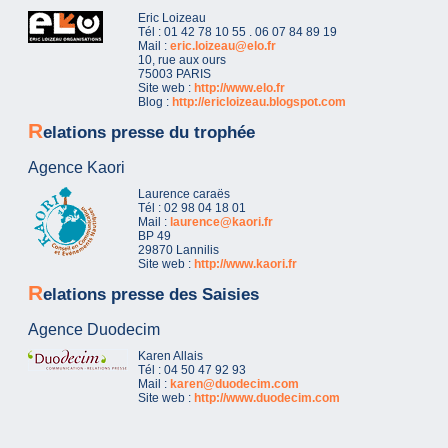
Eric Loizeau
Tél : 01 42 78 10 55 . 06 07 84 89 19
Mail :
eric.loizeau@elo.fr
10, rue aux ours
75003 PARIS
Site web :
http://www.elo.fr
Blog :
http://ericloizeau.blogspot.com
R
elations presse du trophée
Agence Kaori
Laurence caraës
Tél : 02 98 04 18 01
Mail :
laurence@kaori.fr
BP 49
29870 Lannilis
Site web :
http://www.kaori.fr
R
elations presse des Saisies
Agence Duodecim
Karen Allais
Tél : 04 50 47 92 93
Mail :
karen@duodecim.com
Site web :
http://www.duodecim.com