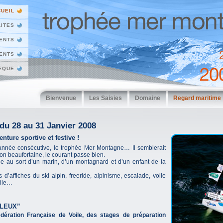
UEIL
ITES
ENTS
ENTS
EQUE
Bienvenue
Les Saisies
Domaine
Regard maritime
u 28 au 31 Janvier 2008
ture sportive et festive !
nnée consécutive, le trophée Mer Montagne… Il semblerait
ion beaufortaine, le courant passe bien.
age au sort d’un marin, d’un montagnard et d’un enfant de la
d’affiches du ski alpin, freeride, alpinisme, escalade, voile
oile…
ILEUX”
dération Française de Voile, des stages de préparation