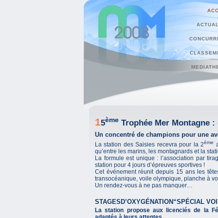
ACC
ACTUAL
CONCURR
CLASSEM
MEDIATH
ème
1
5
Trophée Mer Montagne : d
Un concentré de champions pour une aven
ème
La station des Saisies recevra pour la 2
a
qu’entre les marins, les montagnards et la stat
La formule est unique : l’association par tir
station pour 4 jours d’épreuves sportives !
Cet événement réunit depuis 15 ans les têtes 
transocéanique, voile olympique, planche à v
Un rendez-vous à ne pas manquer…
STAGESD’OXYGÉNATION“SPÉCIAL VO
La station propose aux licenciés de la Fé
adaptés à leurs attentes.