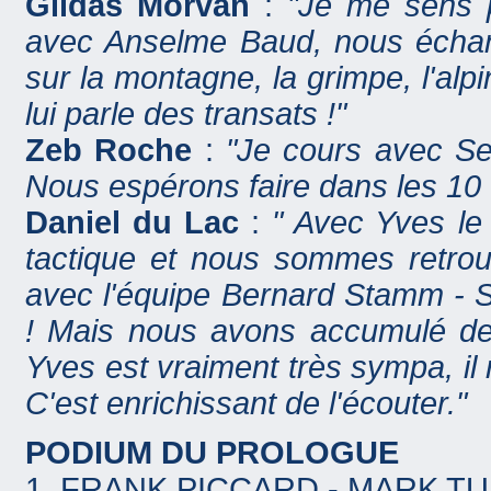
Gildas Morvan
:
"Je me sens p
avec Anselme Baud, nous échan
sur la montagne, la grimpe, l'alp
lui parle des transats !"
Zeb Roche
:
"Je cours avec S
Nous espérons faire dans les 10 
Daniel du Lac
:
" Avec Yves le 
tactique et nous sommes retro
avec l'équipe Bernard Stamm - 
! Mais nous avons accumulé des
Yves est vraiment très sympa, il 
C'est enrichissant de l'écouter."
PODIUM DU PROLOGUE
1. FRANK PICCARD - MARK TU