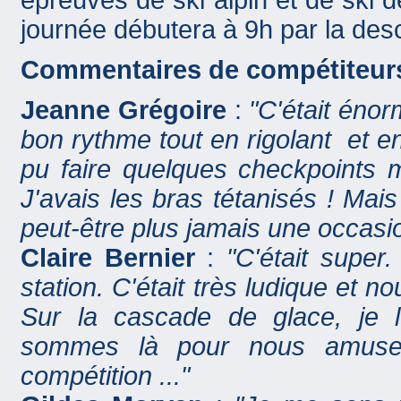
épreuves de ski alpin et de ski d
journée débutera à 9h par la desce
Commentaires de compétiteurs
Jeanne Grégoire
:
"C'était énor
bon rythme tout en rigolant et e
pu faire quelques checkpoints m
J'avais les bras tétanisés ! Mais
peut-être plus jamais une occasio
Claire Bernier
:
"C'était super
station. C'était très ludique et
Sur la cascade de glace, je 
sommes là pour nous amuser
compétition ..."